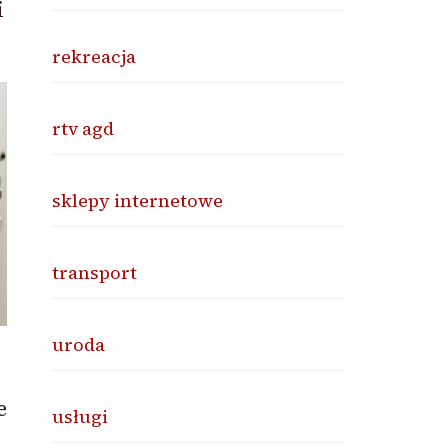
i
rekreacja
rtv agd
sklepy internetowe
transport
uroda
e
usługi