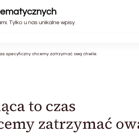
otematycznych
i. Tylko u nas unikalne wpisy.
zas specyficzny chcemy zatrzymać ową chwile.
ąca to czas
hcemy zatrzymać ow