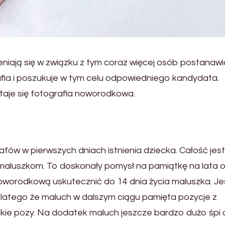
niają się w związku z tym coraz więcej osób postanawi
afia i poszukuje w tym celu odpowiedniego kandydata.
taje się fotografia noworodkowa.
fów w pierwszych dniach istnienia dziecka. Całość jest
maluszkom. To doskonały pomysł na pamiątkę na lata 
 noworodkową uskutecznić do 14 dnia życia maluszka. Je
atego że maluch w dalszym ciągu pamięta pozycje z
ie pozy. Na dodatek maluch jeszcze bardzo dużo śpi d