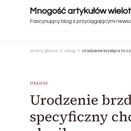
Mnogość artykułów wiel
Fascynujący blog z przyciągającymi newsam
Strona główna
usługi
Urodzenie brzdąca to c
USŁUGI
Urodzenie brzd
specyficzny c