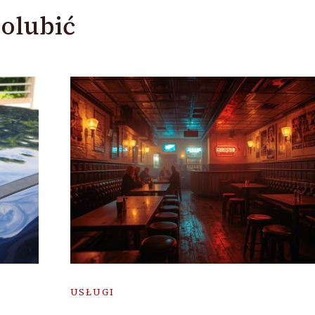
olubić
USŁUGI