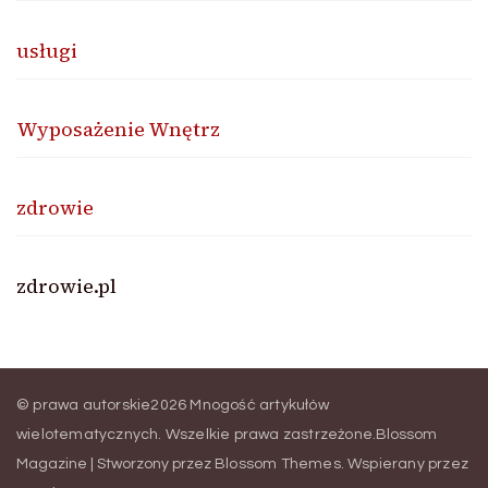
usługi
Wyposażenie Wnętrz
zdrowie
zdrowie.pl
© prawa autorskie2026
Mnogość artykułów
wielotematycznych
. Wszelkie prawa zastrzeżone.
Blossom
Magazine | Stworzony przez
Blossom Themes
.
Wspierany przez