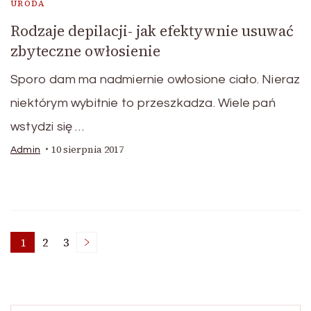
URODA
Rodzaje depilacji- jak efektywnie usuwać
zbyteczne owłosienie
Sporo dam ma nadmiernie owłosione ciało. Nieraz
niektórym wybitnie to przeszkadza. Wiele pań
wstydzi się …
10 sierpnia 2017
Admin
Stronicowanie
1
2
3
Strona
Strona
Strona
wpisów
Szukaj: